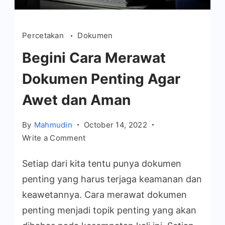
Percetakan
Dokumen
Begini Cara Merawat
Dokumen Penting Agar
Awet dan Aman
By
Mahmudin
October 14, 2022
on
Write a Comment
Begini
Setiap dari kita tentu punya dokumen
Cara
Merawat
penting yang harus terjaga keamanan dan
Dokumen
keawetannya. Cara merawat dokumen
Penting
penting menjadi topik penting yang akan
Agar