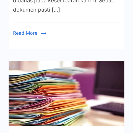
dibahas pada kesempatan kali ini. Setiap
Awet
dokumen pasti […]
dan
Aman
Read More