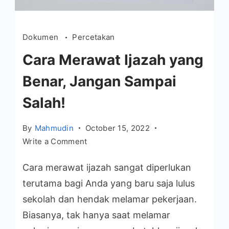
Dokumen
Percetakan
Cara Merawat Ijazah yang
Benar, Jangan Sampai
Salah!
By
Mahmudin
October 15, 2022
on
Write a Comment
Cara
Cara merawat ijazah sangat diperlukan
Merawat
Ijazah
terutama bagi Anda yang baru saja lulus
yang
sekolah dan hendak melamar pekerjaan.
Benar,
Biasanya, tak hanya saat melamar
Jangan