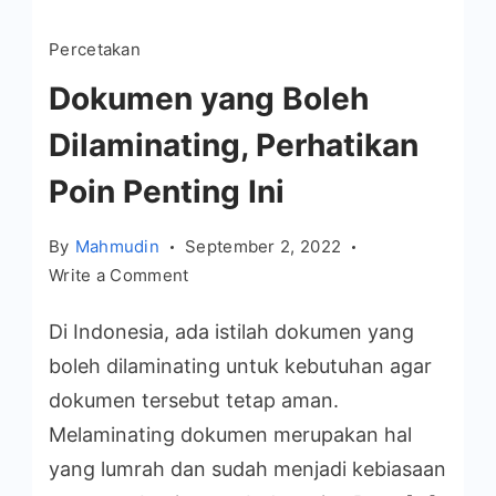
Percetakan
Dokumen yang Boleh
Dilaminating, Perhatikan
Poin Penting Ini
By
Mahmudin
September 2, 2022
on
Write a Comment
Dokumen
Di Indonesia, ada istilah dokumen yang
yang
Boleh
boleh dilaminating untuk kebutuhan agar
Dilaminating,
dokumen tersebut tetap aman.
Perhatikan
Melaminating dokumen merupakan hal
Poin
yang lumrah dan sudah menjadi kebiasaan
Penting