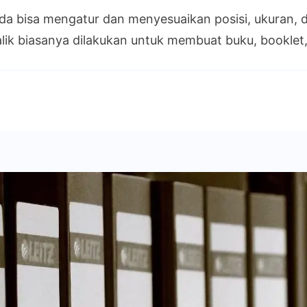
Cara
da bisa mengatur dan menyesuaikan posisi, ukuran, d
Print
Bolak
balik biasanya dilakukan untuk membuat buku, booklet
Balik
Word
dan
PDF