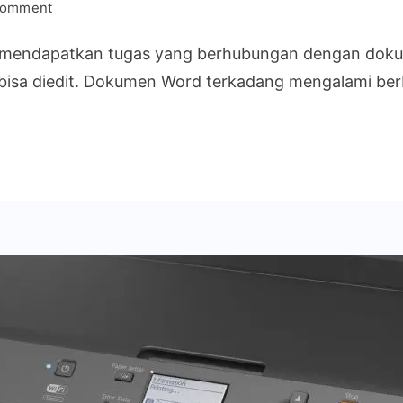
on
Comment
Cara
au mendapatkan tugas yang berhubungan dengan dok
Mengatasi
Dokumen
isa diedit. Dokumen Word terkadang mengalami berb
Word
yang
Tidak
Bisa
diEdit
dan
Penyebabnya