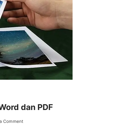
k Word dan PDF
on
 a Comment