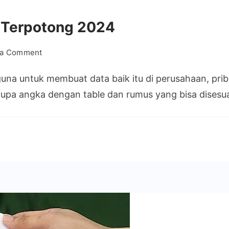
k Terpotong 2024
on
 a Comment
Cara
guna untuk membuat data baik itu di perusahaan, pri
Print
Excel
pa angka dengan table dan rumus yang bisa disesuai
Tidak
Terpotong
2024