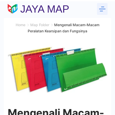
Skip
JAYA MAP
to
content
Home
Map Folder
Mengenali Macam-Macam
Peralatan Kearsipan dan Fungsinya
Mengenali Macam-