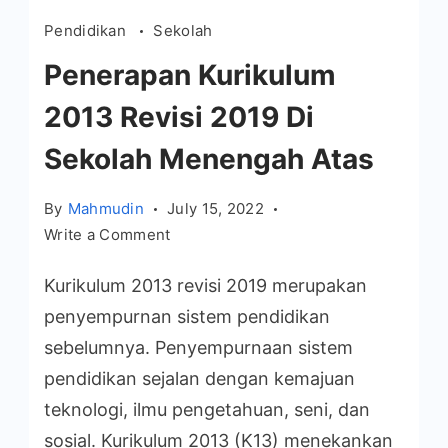
Pendidikan
Sekolah
Penerapan Kurikulum
2013 Revisi 2019 Di
Sekolah Menengah Atas
By
Mahmudin
July 15, 2022
on
Write a Comment
Penerapan
Kurikulum 2013 revisi 2019 merupakan
Kurikulum
2013
penyempurnan sistem pendidikan
Revisi
sebelumnya. Penyempurnaan sistem
2019
pendidikan sejalan dengan kemajuan
Di
teknologi, ilmu pengetahuan, seni, dan
Sekolah
sosial. Kurikulum 2013 (K13) menekankan
Menengah