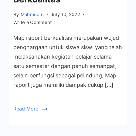
By
Mahmudin
July 10, 2022
on
Write a Comment
Ketahui
Map raport berkualitas merupakan wujud
Manfaat
Dan
penghargaan untuk siswa siswi yang telah
Tips
melaksanakan kegiatan belajar selama
Memilih
satu semester dengan penuh semangat,
Map
selain berfungsi sebagai pelindung, Map
Raport
raport juga memiliki dampak cukup […]
Berkualitas
Read More