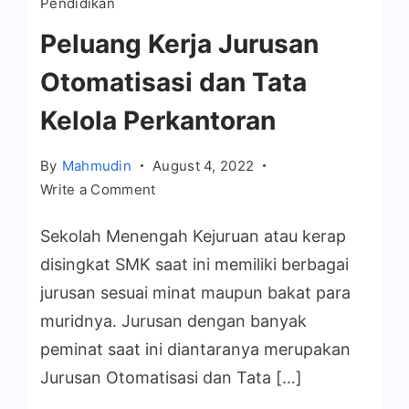
Pendidikan
Peluang Kerja Jurusan
Otomatisasi dan Tata
Kelola Perkantoran
By
Mahmudin
August 4, 2022
on
Write a Comment
Peluang
Sekolah Menengah Kejuruan atau kerap
Kerja
Jurusan
disingkat SMK saat ini memiliki berbagai
Otomatisasi
jurusan sesuai minat maupun bakat para
dan
muridnya. Jurusan dengan banyak
Tata
peminat saat ini diantaranya merupakan
Kelola
Jurusan Otomatisasi dan Tata […]
Perkantoran