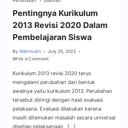
Pendidikan
Sekolah
Pentingnya Kurikulum
2013 Revisi 2020 Dalam
Pembelajaran Siswa
By
Mahmudin
July 25, 2022
on
Write a Comment
Pentingnya
Kurikulum 2013 revisi 2020 terus
Kurikulum
2013
mengalami perubahan dari bentuk
Revisi
awalnya yaitu kurikulum 2013. Perubahan
2020
tersebut diiringi dengan hasil evaluasi
Dalam
pelaksana. Evaluasi dilakukan karena
Pembelajaran
masih ditemukan masalah secara universal
Siswa
disetiap pelaksanaan. […]