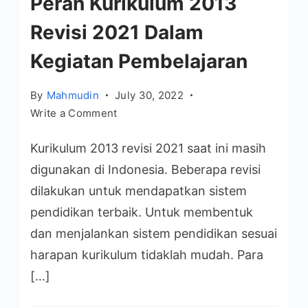
Peran Kurikulum 2013
Revisi 2021 Dalam
Kegiatan Pembelajaran
By
Mahmudin
July 30, 2022
on
Write a Comment
Peran
Kurikulum 2013 revisi 2021 saat ini masih
Kurikulum
2013
digunakan di Indonesia. Beberapa revisi
Revisi
dilakukan untuk mendapatkan sistem
2021
pendidikan terbaik. Untuk membentuk
Dalam
dan menjalankan sistem pendidikan sesuai
Kegiatan
harapan kurikulum tidaklah mudah. Para
Pembelajaran
[…]