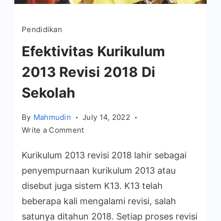
Pendidikan
Efektivitas Kurikulum
2013 Revisi 2018 Di
Sekolah
By
Mahmudin
July 14, 2022
on
Write a Comment
Efektivitas
Kurikulum 2013 revisi 2018 lahir sebagai
Kurikulum
2013
penyempurnaan kurikulum 2013 atau
Revisi
disebut juga sistem K13. K13 telah
2018
beberapa kali mengalami revisi, salah
Di
satunya ditahun 2018. Setiap proses revisi
Sekolah