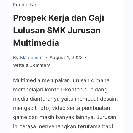
Pendidikan
Prospek Kerja dan Gaji
Lulusan SMK Jurusan
Multimedia
By
Mahmudin
August 4, 2022
on
Write a Comment
Prospek
Multimedia merupakan jurusan dimana
Kerja
dan
mempelajari konten-konten di bidang
Gaji
media diantaranya yaitu membuat desain,
Lulusan
mengedit foto, video serta pembuatan
SMK
game dan masih banyak lainnya. Jurusan
Jurusan
ini terasa menyenangkan terutama bagi
Multimedia